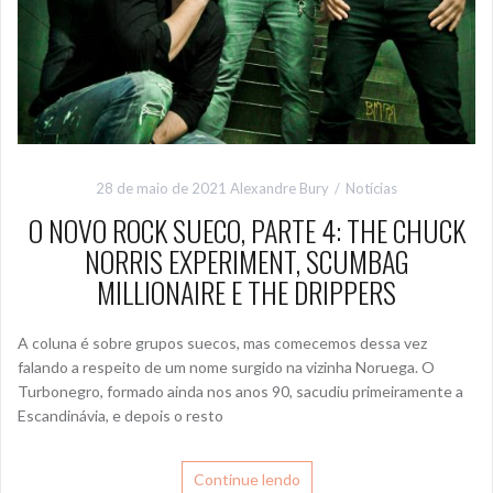
28 de maio de 2021
Alexandre Bury
Notícias
O NOVO ROCK SUECO, PARTE 4: THE CHUCK
NORRIS EXPERIMENT, SCUMBAG
MILLIONAIRE E THE DRIPPERS
A coluna é sobre grupos suecos, mas comecemos dessa vez
falando a respeito de um nome surgido na vizinha Noruega. O
Turbonegro, formado ainda nos anos 90, sacudiu primeiramente a
Escandinávia, e depois o resto
Continue lendo