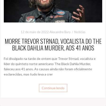
12 de maio de 2022
Alexandre Bury
Notícias
MORRE TREVOR STRNAD, VOCALISTA DO THE
BLACK DAHLIA MURDER, AOS 41 ANOS
Foi divulgado na tarde de ontem que Trevor Strnad, vocalista e
líder do quinteto norte-americano The Black Dahlia Murder,
faleceu aos 41 anos. As causas ainda não foram oficialmente
esclarecidas, mas tudo leva a crer
Continue lendo