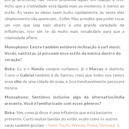
Acho que a criatividade está ligada mais ao momento, e menos ao
estilo. Às vezes as ideias saem muito rapidamente, às vezes elas
simplesmente não aparecem… Enfim. Mas acredito que poder tocar
um som que seja mais aberto a uma grande variedade de
influências, isso sim te dá muito mais vocabulário para que a
criatividade aflore.
Monophono: Existe também evidente inclinação à surf music.
Vocês, santistas, já possuem esse estilo de música dentro do
coração?
Boka:
Eu e o
Nando
sempre surfamos; já o
Marcus
é skatista.
Como o
Gabriel
também é de Santos, creio que todos nós temos
essa
vibe
de uma cidade de praia, e isso inevitavelmente passa pra
música.
Monophono: Sentimos inclusive algo de alternativo/indie
presente. Você é familiarizado com esses gêneros?
Boka:
Sim, como já disse é uma influência que está bastante
presente. Curto muitas bandas do estilo, assim como os outros
caras também gostam –
Sonic Youth
,
Weezer
,
Pixies
,
Dinosaur Jr
,