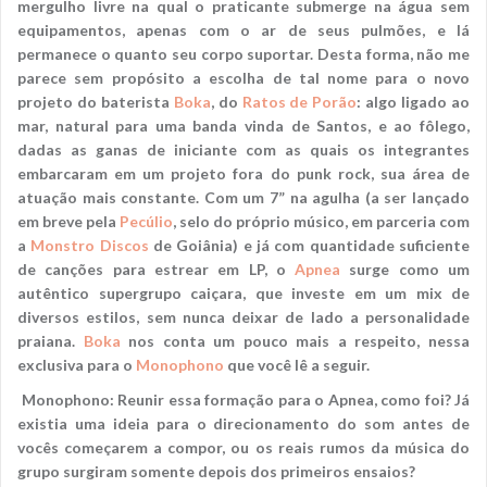
mergulho livre na qual o praticante submerge na água sem
equipamentos, apenas com o ar de seus pulmões, e lá
permanece o quanto seu corpo suportar. Desta forma, não me
parece sem propósito a escolha de tal nome para o novo
projeto do baterista
Boka
, do
Ratos de Porão
: algo ligado ao
mar, natural para uma banda vinda de Santos, e ao fôlego,
dadas as ganas de iniciante com as quais os integrantes
embarcaram em um projeto fora do punk rock, sua área de
atuação mais constante. Com um 7” na agulha (a ser lançado
em breve pela
Pecúlio
, selo do próprio músico, em parceria com
a
Monstro Discos
de Goiânia) e já com quantidade suficiente
de canções para estrear em LP, o
Apnea
surge como um
autêntico supergrupo caiçara, que investe em um mix de
diversos estilos, sem nunca deixar de lado a personalidade
praiana.
Boka
nos conta um pouco mais a respeito, nessa
exclusiva para o
Monophono
que você lê a seguir.
Monophono: Reunir essa formação para o Apnea, como foi? Já
existia uma ideia para o direcionamento do som antes de
vocês começarem a compor, ou os reais rumos da música do
grupo surgiram somente depois dos primeiros ensaios?