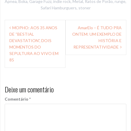
Apnea
,
Boka
,
Garage Fuzz
,
indie rock
,
Metal
,
Ratos de Porão
,
runge
,
Safari Hamburguers
,
stoner
Navegação
MOPHO: AOS 35 ANOS
AmarElo – É TUDO PRA
de
DE “BESTIAL
ONTEM: UM EXEMPLO DE
Post
DEVASTATION”, DOIS
HISTÓRIA E
MOMENTOS DO
REPRESENTATIVIDADE
SEPULTURA AO VIVO EM
85
Deixe um comentário
Comentário
*