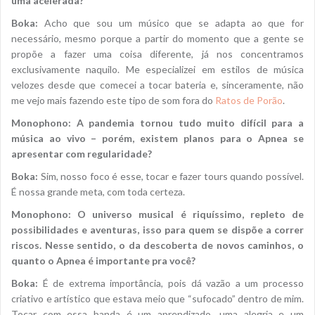
uma acelerada?
Boka:
Acho que sou um músico que se adapta ao que for
necessário, mesmo porque a partir do momento que a gente se
propõe a fazer uma coisa diferente, já nos concentramos
exclusivamente naquilo. Me especializei em estilos de música
velozes desde que comecei a tocar bateria e, sinceramente, não
me vejo mais fazendo este tipo de som fora do
Ratos de Porão
.
Monophono: A pandemia tornou tudo muito difícil para a
música ao vivo – porém, existem planos para o Apnea se
apresentar com regularidade?
Boka:
Sim, nosso foco é esse, tocar e fazer tours quando possível.
É nossa grande meta, com toda certeza.
Monophono: O universo musical é riquíssimo, repleto de
possibilidades e aventuras, isso para quem se dispõe a correr
riscos. Nesse sentido, o da descoberta de novos caminhos, o
quanto o Apnea é importante pra você?
Boka:
É de extrema importância, pois dá vazão a um processo
criativo e artístico que estava meio que “sufocado” dentro de mim.
Tocar com essa banda é um aprendizado, uma alegria e um