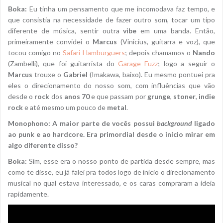
Boka:
Eu tinha um pensamento que me incomodava faz tempo, e
que consistia na necessidade de fazer outro som, tocar um tipo
diferente de música, sentir outra
vibe
em uma banda. Então,
primeiramente convidei o
Marcus
(Vinicius, guitarra e voz), que
tocou comigo no
Safari Hamburguers
; depois chamamos o
Nando
(Zambelli), que foi guitarrista do
Garage Fuzz
; logo a seguir o
Marcus
trouxe o
Gabriel
(Imakawa, baixo). Eu mesmo pontuei pra
eles o direcionamento do nosso som, com influências que vão
desde o
rock
dos
anos 70
e que passam por
grunge
,
stoner
,
indie
rock
e até mesmo um pouco de
metal
.
Monophono: A maior parte de vocês possui
background
ligado
ao punk e ao hardcore. Era primordial desde o início mirar em
algo diferente disso?
Boka:
Sim, esse era o nosso ponto de partida desde sempre, mas
como te disse, eu já falei pra todos logo de início o direcionamento
musical no qual estava interessado, e os caras compraram a ideia
rapidamente.