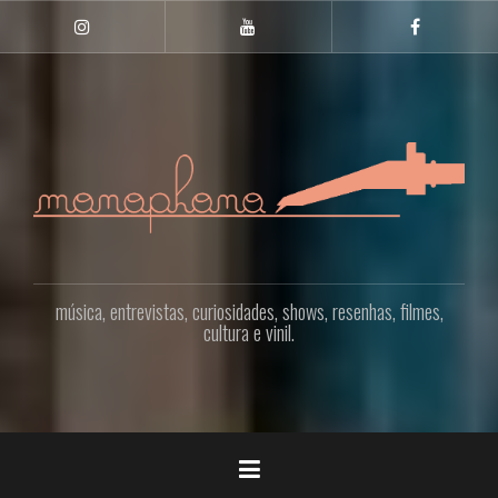
Pular
para
INSTAGRAM
YOUTUBE
FACEBOO
o
conteúdo
música, entrevistas, curiosidades, shows, resenhas, filmes,
cultura e vinil.