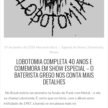
19 de janeiro de 2024
Alexandre Bury
Agenda de Shows
,
Entrevistas
,
Shows
LOBOTOMIA COMPLETA 40 ANOS E
COMEMORA EM SHOW ESPECIAL – O
BATERISTA GREGO NOS CONTA MAIS
DETALHES
No Brasil existe um pioneiro na fusão de Punk com Metal – e ele
se chama Lobotomia. É certo que no início, com o álbum auto-
intitulado de 1987, a banda se encaixava mais no