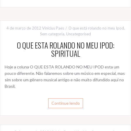
4 de março de 2012
Vinicius Paes
O que está rolando no meu Ipod
,
Sem categoria
,
Uncategorised
O QUE ESTA ROLANDO NO MEU IPOD:
SPIRITUAL
Hoje a coluna O QUE ESTA ROLANDO NO MEU IPOD esta um
pouco diferente. Não falaremos sobre um músico em especial, mas
sim sobre um gênero musical antigo e não muito difundido aqui no
Brasil,
Continue lendo