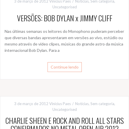
3 de março de 2012
Vinicius Paes
Notícias
,
Sem categoria
,
Uncategorised
VERSÕES: BOB DYLAN x JIMMY CLIFF
Nas últimas semanas os leitores do Monophono puderam perceber
que diversas bandas apresentaram em versões ao vivo, estúdio ou
mesmo através de vídeo clipes, músicas do grande astro da música
internacional Bob Dylan. Para a
Continue lendo
3 de março de 2012
Vinicius Paes
Notícias
,
Sem categoria
,
Uncategorised
CHARLIE SHEEN E ROCK AND ROLL ALL STARS
CONFIRMADOS NO METAL OPEN AIR 2012