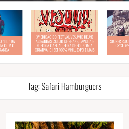
3º EDIÇÃO DO FESTIVAL VESÚVIO REUNE
 “TILT” DA
AS BANDAS COLOR OF SHANE, LAVOLTA E
STONER ROCK
STA COM O
EUFORIA CASUAL, FEIRA DE ECONOMIA
CYCLOPS
IRANDA
CRIATIVA, DJ SET 100% VINIL, EXPO E MAIS
Tag:
Safari Hamburguers