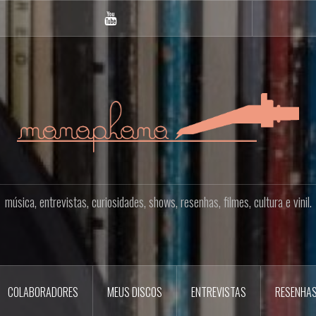
YOUTUBE
música, entrevistas, curiosidades, shows, resenhas, filmes, cultura e vinil.
COLABORADORES
MEUS DISCOS
ENTREVISTAS
RESENHA