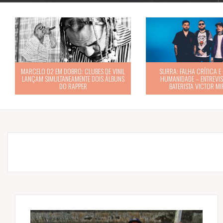
MARCELO D2 EM DOBRO: CLUBES DE VINIL
SURRA: FALHA CRÍTICA E O
LANÇAM SIMULTANEAMENTE DOIS ÁLBUNS
HUMANIDADE – ENTREVI
DO RAPPER
BATERISTA VICTOR M