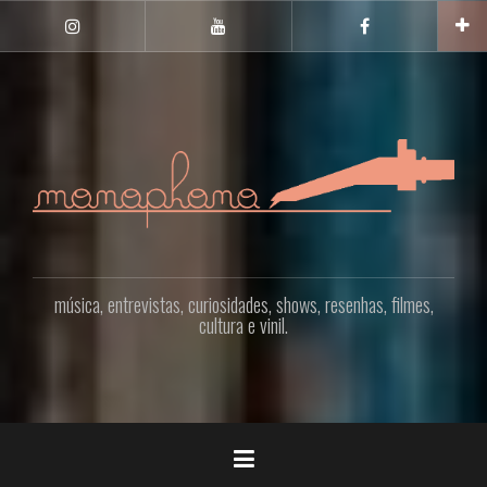
Pular
para
INSTAGRAM
YOUTUBE
FACEBOOK
o
conteúdo
música, entrevistas, curiosidades, shows, resenhas, filmes,
cultura e vinil.