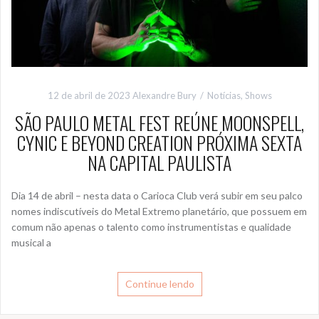
12 de abril de 2023
Alexandre Bury
Notícias
,
Shows
SÃO PAULO METAL FEST REÚNE MOONSPELL,
CYNIC E BEYOND CREATION PRÓXIMA SEXTA
NA CAPITAL PAULISTA
Dia 14 de abril – nesta data o Carioca Club verá subir em seu palco
nomes indiscutíveis do Metal Extremo planetário, que possuem em
comum não apenas o talento como instrumentistas e qualidade
musical a
Continue lendo