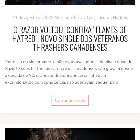
11 de agosto de 2022
Alexandre Bury
Lançamentos
,
Notícias
O RAZOR VOLTOU! CONFIRA “FLAMES OF
HATRED”, NOVO SINGLE DOS VETERANOS
THRASHERS CANADENSES
Por essa eu sinceramente não esperava: anunciado disco novo do
Razor! Esses históricos carniceiros canadenses não gravam desde
a década de 90, e, apesar de permanecerem ativos e
excursionando com constância, não acenavam sequer para
Continue lendo