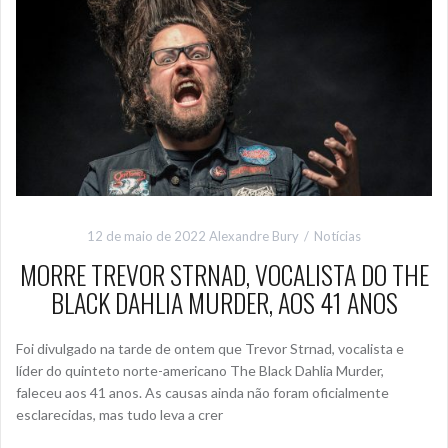
12 de maio de 2022
Alexandre Bury
Notícias
MORRE TREVOR STRNAD, VOCALISTA DO THE
BLACK DAHLIA MURDER, AOS 41 ANOS
Foi divulgado na tarde de ontem que Trevor Strnad, vocalista e
líder do quinteto norte-americano The Black Dahlia Murder,
faleceu aos 41 anos. As causas ainda não foram oficialmente
esclarecidas, mas tudo leva a crer