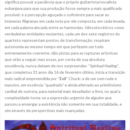
significa possuir a paciência que o próprio guitarrista/vocalista
esbanjava para que sua produção fosse sempre a mais qualificada
possível; e a percepção aguçada o suficiente para sacar as
inúmeras filigranas em cada nota por ele composta, em cada levada,
em cada palavra alocada entre as harmonias. Idiossincráticos como
verdadeiras entidades mutantes, cada um dos sete registros do
quarteto representam pontos de transformação; respiram
autonomia ao mesmo tempo em que perfazem um todo
extremamente coerente; dão pistas para as rupturas artísticas
que virão a seguir, mas essas, por conta de sua absoluta
excelência, nunca deixam de nos surpreender. “
Spiritual Healing”
,
que completou 31 anos dia 16 de fevereiro último, inicia a transição
mais radical empreendida por “
Evil
” Chuck: a de um som rude e
massivo, em essência “quadrado” e ainda aferrado ao primitivismo
canibal de outrora, para material mais desafiador e livre, no qual a
complexidade torna-se a expressão urgente de alguém que
passou a enxergar a existência não somente em sua totalidade, e
sim através de perspectivas mais nuançadas.