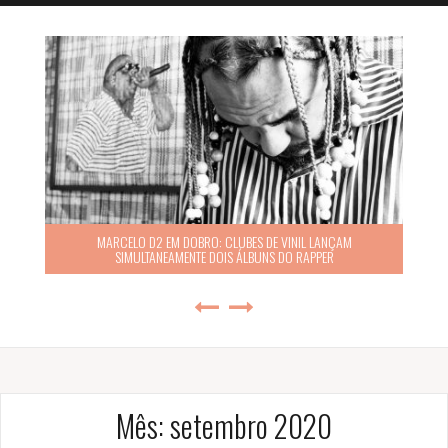
S DE VINIL LANÇAM
SURRA: FALHA CRÍTICA E O “TILT” DA HUMAN
BUNS DO RAPPER
COM O BATERISTA VICTOR MI
Mês:
setembro 2020