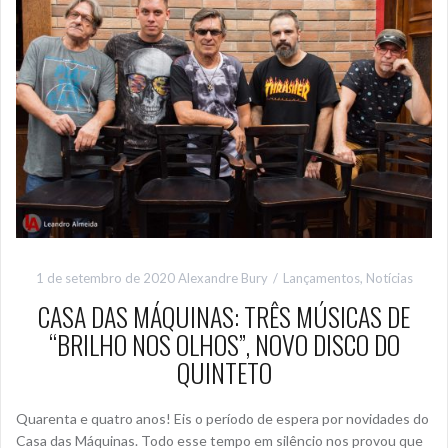
1 de setembro de 2020
Alexandre Bury
Lançamentos
,
Notícias
CASA DAS MÁQUINAS: TRÊS MÚSICAS DE
“BRILHO NOS OLHOS”, NOVO DISCO DO
QUINTETO
Quarenta e quatro anos! Eis o período de espera por novidades do
Casa das Máquinas. Todo esse tempo em silêncio nos provou que