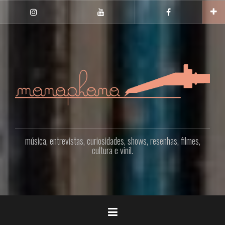
Pular
para
INSTAGRAM
YOUTUBE
FACEBOOK
o
conteúdo
música, entrevistas, curiosidades, shows, resenhas, filmes,
cultura e vinil.