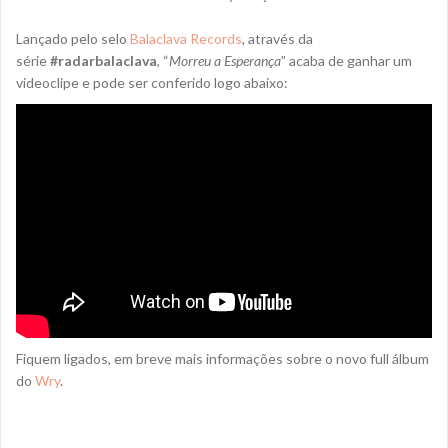
Lançado pelo selo
Balaclava Records
, através da
série
#radarbalaclava
, “
Morreu a Esperança
” acaba de ganhar um
videoclipe e pode ser conferido logo abaixo:
Fiquem ligados, em breve mais informações sobre o novo full álbum
do
Wry
.