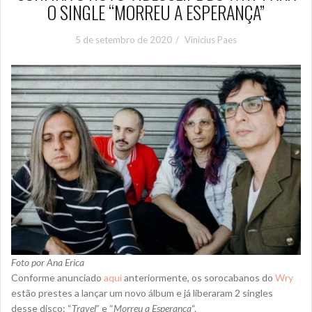
O SINGLE “MORREU A ESPERANÇA”
5 de setembro de 2020
Vinicius Paes
Foto por Ana Erica
Conforme anunciado
aqui
anteriormente, os sorocabanos do
Wry
estão prestes a lançar um novo álbum e já liberaram 2 singles
desse disco: “
Travel
” e “
Morreu a Esperança
“.