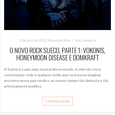
9 de abril de 2021
Alexandre Bury
Sem categoria
O NOVO ROCK SUECO, PARTE 1: VOKONIS,
HONEYMOON DISEASE E DOMKRAFT
A Suécia é o país mais musical desse mundo. A mim não resta
contestação: todo e qualquer estilo que você possa imaginar
encontra nesse país nórdico, ao mesmo tempo tão diminuto e tão
artisticamente prolífico,
Continue lendo