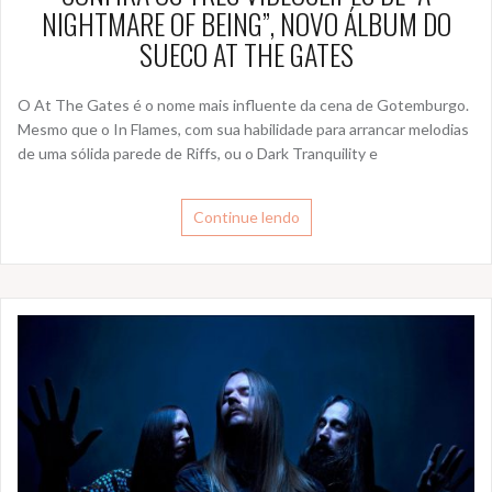
NIGHTMARE OF BEING”, NOVO ÁLBUM DO
SUECO AT THE GATES
O At The Gates é o nome mais influente da cena de Gotemburgo.
Mesmo que o In Flames, com sua habilidade para arrancar melodias
de uma sólida parede de Riffs, ou o Dark Tranquility e
Continue lendo