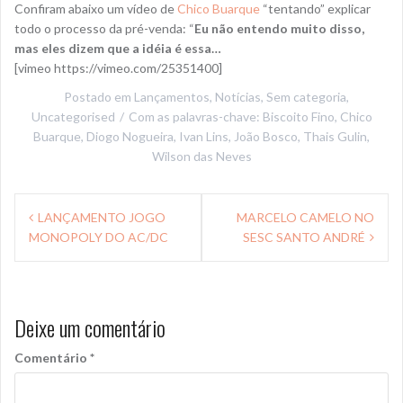
Confiram abaixo um vídeo de
Chico Buarque
“tentando” explicar
todo o processo da pré-venda: “
Eu não entendo muito disso,
mas eles dizem que a idéia é essa…
[vimeo https://vimeo.com/25351400]
Postado em
Lançamentos
,
Notícias
,
Sem categoria
,
Uncategorised
Com as palavras-chave:
Biscoito Fino
,
Chico
Buarque
,
Diogo Nogueira
,
Ivan Lins
,
João Bosco
,
Thais Gulin
,
Wilson das Neves
Navegação
LANÇAMENTO JOGO
MARCELO CAMELO NO
de
MONOPOLY DO AC/DC
SESC SANTO ANDRÉ
Post
Deixe um comentário
Comentário
*