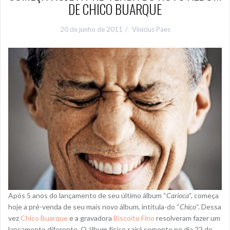
DE CHICO BUARQUE
20 de junho de 2011
Vinicius Paes
Após 5 anos do lançamento de seu último álbum “
Carioca
“, começa
hoje a pré-venda de seu mais novo álbum, intitula-do “
Chico
“. Dessa
vez
Chico Buarque
e a gravadora
Biscoito Fino
resolveram fazer um
lançamento diferente. O álbum físico sairá somente no dia 22 de