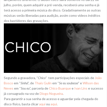
julho, porém, quem adquirir a pré-venda, receberá uma senha e já
terá acesso a primeira música do disco. Gradativamente as outras
músicas serão liberadas para audição, assim como vídeos inéditos
dos bastidores das gravações.
Segundo a gravadora, “
Chico
” tem participações especiais de
João
Bosco
em “
Sinhá
”, de
Thais Gulin
em “
Se eu soubesse
” e
Wilson das
Neves
em “
Sou eu
”, parceria de
Chico Buarque
e
Ivan Lins
e sucesso
já consagrado na voz de
Diogo Nogueira
.
Para garantir a sua senha de acesso e aguardar pela chegada do
disco físico, basta clicar
aqui
ou
aqui
.