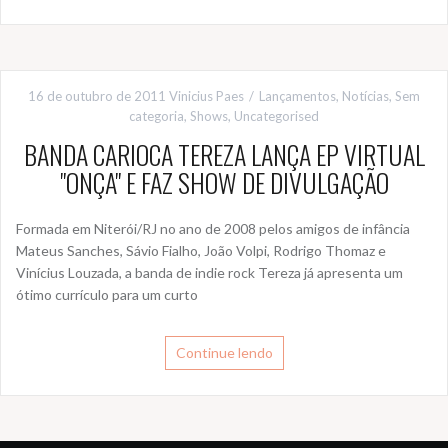
16 de outubro de 2011
Vinicius Paes
Lançamentos
,
Notícias
,
Sem
categoria
,
Shows
,
Uncategorised
BANDA CARIOCA TEREZA LANÇA EP VIRTUAL
"ONÇA" E FAZ SHOW DE DIVULGAÇÃO
Formada em Niterói/RJ no ano de 2008 pelos amigos de infância
Mateus Sanches, Sávio Fialho, João Volpi, Rodrigo Thomaz e
Vinícius Louzada, a banda de indie rock Tereza já apresenta um
ótimo currículo para um curto
Continue lendo