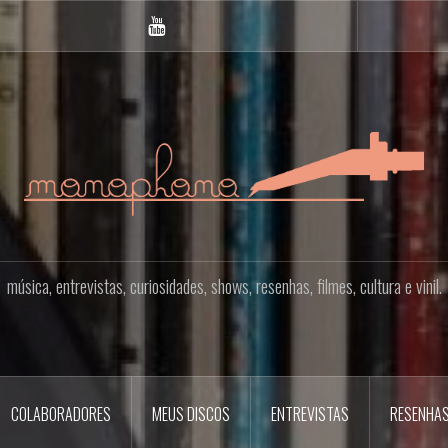
YOUTUBE
música, entrevistas, curiosidades, shows, resenhas, filmes, cultura e vinil.
COLABORADORES
MEUS DISCOS
ENTREVISTAS
RESENHA