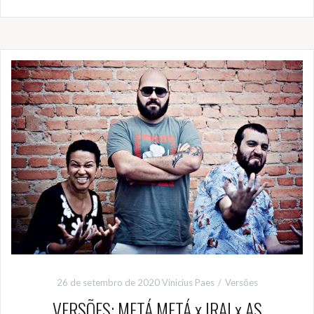
26 de setembro de 2020
Vinicius Paes
Versões
VERSÕES: METÁ METÁ x IRA! x AS